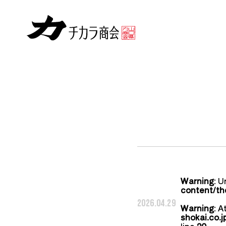
Warning
: U
content/th
2026.04.29
Warning
: A
shokai.co.