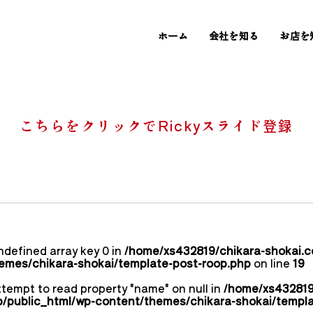
ホーム
会社を知る
お店を
こちらをクリックでRickyスライド登録
ndefined array key 0 in
/home/xs432819/chikara-shokai.co
emes/chikara-shokai/template-post-roop.php
on line
19
ttempt to read property "name" on null in
/home/xs432819
jp/public_html/wp-content/themes/chikara-shokai/templ