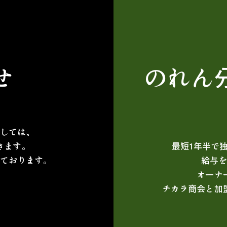
せ
のれん
しては、
きます。
最短1年半で
ております。
給与
オーナ
チカラ商会と加